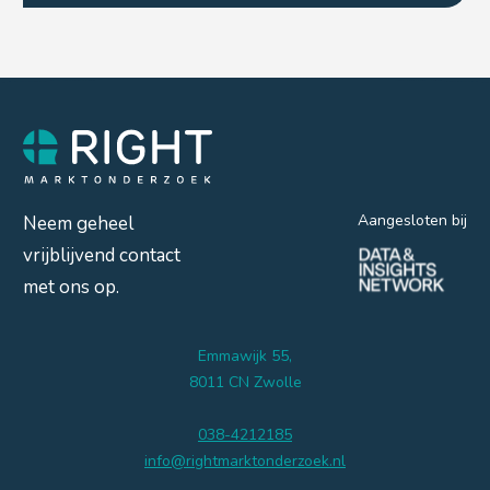
Aangesloten bij
Neem geheel
vrijblijvend contact
met ons op.
Emmawijk 55,
8011 CN Zwolle
038-4212185
info@rightmarktonderzoek.nl