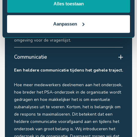
onderzoek. Wij weten welke vragen essentieel zijn en
Alles toestaan
welke vragen ervoor zorgen dat de psychosociale
arbeidsbelasting goed in kaart wordt gebracht.
Aanpassen
Wanneer u kiest voor ons online onderzoek, verzorgen
wij een professionele en representatieve online
omgeving voor de vragenlijst.
Communicatie
Een heldere communicatie tijdens het gehele traject.
Hoe meer medewerkers deelnemen aan het onderzoek,
hoe breder het PSA-onderzoek in de organisatie wordt
gedragen en hoe makkelijker het is om eventuele
subanalyses uit te voeren. Kortom, het is belangrijk om
de respons te maximaliseren. Dit betekent dat een
heldere communicatie voorafgaand aan en tijdens het
onderzoek van groot belang is. Wij introduceren het
onderzoek in de organisatie. Daarnaast zorgen wij dat