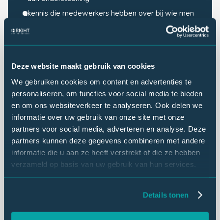
kennis die medewerkers hebben over bij wie men
terecht kan in situaties van ongewenst gedrag
de mate waarin medewerkers in aanraking komen
met uitschelden, intimidatie, pesten, etc.
Deze website maakt gebruik van cookies
We gebruiken cookies om content en advertenties te
Vragenlijst
personaliseren, om functies voor social media te bieden
en om ons websiteverkeer te analyseren. Ook delen we
Een goede vragenlijst is essentieel.
informatie over uw gebruik van onze site met onze
partners voor social media, adverteren en analyse. Deze
Een valide vragenlijst is de basis voor een goed PSA-
partners kunnen deze gegevens combineren met andere
onderzoek. De vragenlijst bepaalt tenslotte welke
informatie die u aan ze heeft verstrekt of die ze hebben
vragen er in het rapport beantwoord worden; alleen
verzameld op basis van uw gebruik van hun services.
met de juiste vraag wordt het juiste antwoord
verkregen. Right Marktonderzoek ontwikkelt al ruim 30
jaar vragenlijsten voor diverse onderzoeken. Op basis
Details tonen
van onze ervaringen, hebben wij een bibliotheek met
vragen ontwikkeld die kan worden gebruikt tijdens een