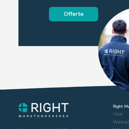
Offerte
Right M
Visie
Werkwi