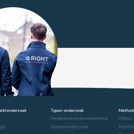
arktonderzoek
Typen onderzoek
Method
Medewerkerstevredenheid
Online
jze
Klantenonderzoek
Telefon