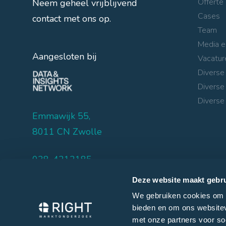
Offerte
Neem geheel vrijblijvend
Cases
contact met ons op.
Team
Media e
Aangesloten bij
Vacatur
Diverse
Diverse
Diverse 
Emmawijk 55,
8011 CN Zwolle
038-4212185
info@rightmarktonderzoek.nl
Deze website maakt gebru
We gebruiken cookies om c
bieden en om ons websitev
met onze partners voor so
©