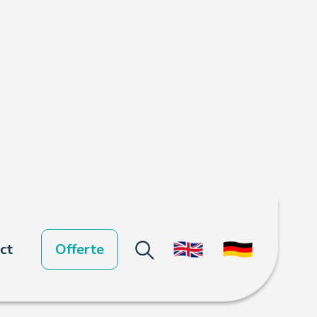
ct
Offerte
oor de retail branche