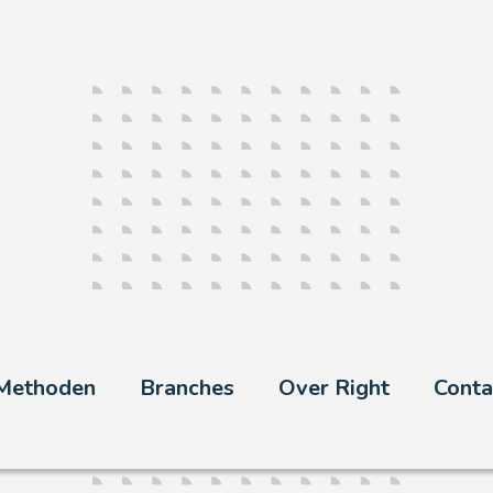
Methoden
Branches
Over Right
Conta
ken is Right de expert in onderzoek v