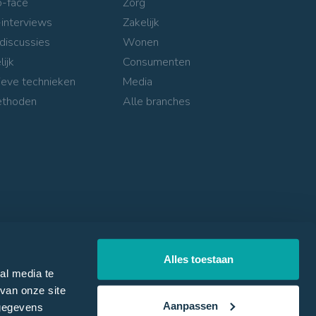
o-face
Zorg
interviews
Zakelijk
discussies
Wonen
lijk
Consumenten
ieve technieken
Media
ethoden
Alle branches
Alles toestaan
al media te
van onze site
Aanpassen
 gegevens