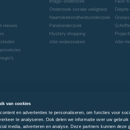
Imago-onderzoek
Face-t
Onderzoek sociale veiligheid
Diepte-
Naamsbekendheidsonderzoek
Groeps
n nieuws
Panelonderzoek
Schrifte
es
Mystery shopping
Project
 steden
Alle onderzoeken
Alle m
 provincies
regio's
ik van cookies
ontent en advertenties te personaliseren, om functies voor soci
erkeer te analyseren. Ook delen we informatie over uw gebruik 
cial media, adverteren en analyse. Deze partners kunnen deze