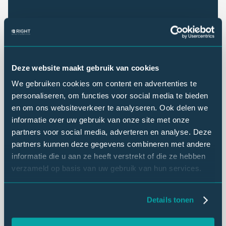
Het gebruik van een klantenpanel brengt tal van
voordelen met zich mee, zoals:
actieve betrokkenheid van klanten die bereid zijn
om hun mening te delen
Deze website maakt gebruik van cookies
rijkere kwalitatieve data dankzij uitvoerige
We gebruiken cookies om content en advertenties te
antwoorden op open vragen
personaliseren, om functies voor social media te bieden
en om ons websiteverkeer te analyseren. Ook delen we
efficiënter onderzoek doordat
informatie over uw gebruik van onze site met onze
achtergrondkenmerken van panelleden bekend
partners voor social media, adverteren en analyse. Deze
zijn
partners kunnen deze gegevens combineren met andere
de mogelijkheid om gericht onderzoek te doen
informatie die u aan ze heeft verstrekt of die ze hebben
onder specifieke klantsegmenten
verzameld op basis van uw gebruik van hun services.
het naar binnen brengen van externe
perspectieven op een gestructureerde manier
Details tonen