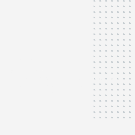
Branches
Right Marktonderzoek voert al ruim
30 jaar
onderzoek uit
voor verschillende branches en sectoren. Hieronder een
overzicht van de verschillende branches, sectoren en
opdrachtgevers waar wij voor werken.