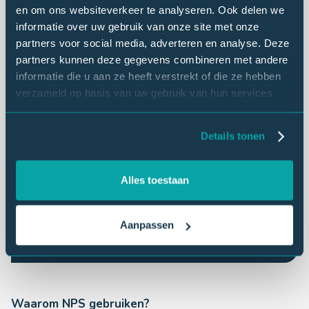
en om ons websiteverkeer te analyseren. Ook delen we
informatie over uw gebruik van onze site met onze
Klantloyaliteit meten:
NPS biedt directe
partners voor social media, adverteren en analyse. Deze
inzichten in klantloyaliteit en klantbeleving,
partners kunnen deze gegevens combineren met andere
zonder ingewikkelde enquêtes.
informatie die u aan ze heeft verstrekt of die ze hebben
Verbeterpunten ontdekken:
de
verzameld op basis van uw gebruik van hun services.
toelichtingen achter de NPS-score
onthullen precies waar verbeteringen
Details tonen
nodig zijn in uw dienstverlening.
Groei stimuleren:
tevreden klanten die
uw bedrijf aanbevelen, helpen uw bedrijf
Alles toestaan
groeien zonder dat u daar extra
marketingbudget aan hoeft te besteden.
Aanpassen
Waarom NPS gebruiken?