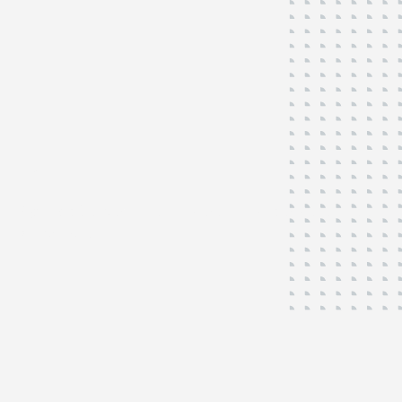
ICT
Right is dé expert in het uitvoeren van onderzoeken in de
ICT branche