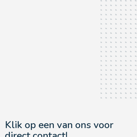
Team
Als u ons
écht
wilt leren kennen...
Klik op een van ons voor
direct contact!