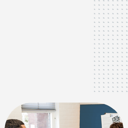
Vacatures
Als u het
écht
wilt weten...