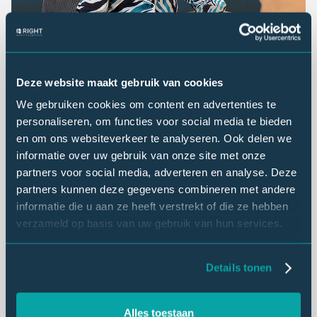
Deze website maakt gebruik van cookies
We gebruiken cookies om content en advertenties te
personaliseren, om functies voor social media te bieden
11-05-2026
en om ons websiteverkeer te analyseren. Ook delen we
Vacature enquêteur
informatie over uw gebruik van onze site met onze
partners voor social media, adverteren en analyse. Deze
Word enquêteur bij Right Marktonderzoek in Zwolle! Wij
partners kunnen deze gegevens combineren met andere
zoeken enthousiaste oproepkrachten voor telefonische
informatie die u aan ze heeft verstrekt of die ze hebben
enquêtes, het verwerken van schriftelijke enquêtes en face-
verzameld op basis van uw gebruik van hun services.
to-face enquêteren. Geen verkoop! Flexibel werk op
oproepbasis, ideaal voor wie in de regio Zwolle woont en
Details tonen
een flexibele agenda heeft.
Direct aanmelden
Alles toestaan